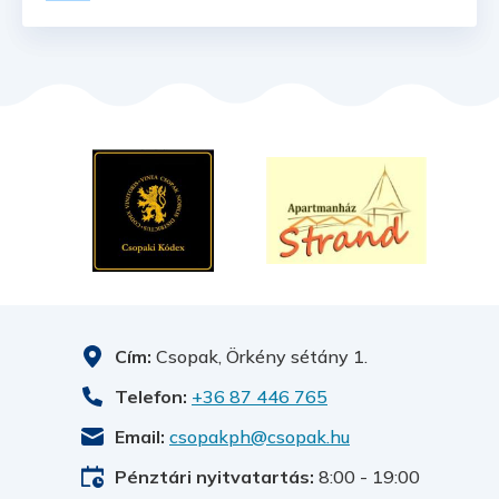
ő
(új
(új
(új
ablakban
abla
ablakban
nyílik
nyíli
nyílik
meg)
meg
meg)
Cím:
Csopak, Örkény sétány 1.
Telefon:
+36 87 446 765
Email:
csopakph@csopak.hu
Pénztári nyitvatartás:
8:00 - 19:00